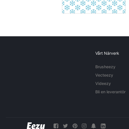
Vårt Närverk
Brusheezy
Vecteezy
Videezy
Bli en leverantör