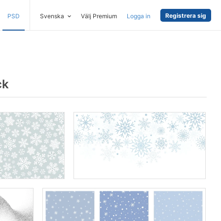
Registrera sig
PSD
Svenska
Välj Premium
Logga in
ck