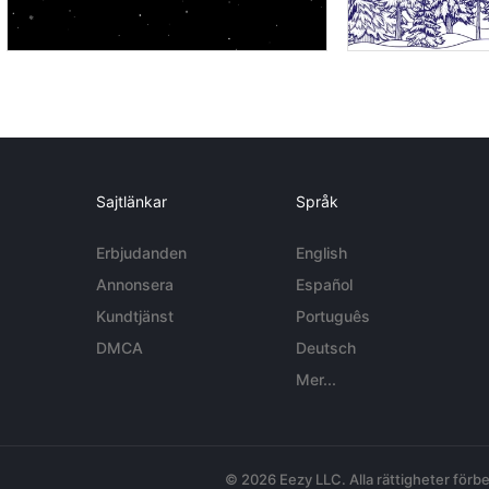
Sajtlänkar
Språk
Erbjudanden
English
Annonsera
Español
Kundtjänst
Português
DMCA
Deutsch
Mer...
© 2026 Eezy LLC. Alla rättigheter förbe