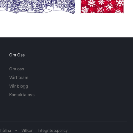
Om Oss
Om oss
Vårt team
Vår blogg
Kontakta oss
•
hållna
Villkor
Integritetspolicy