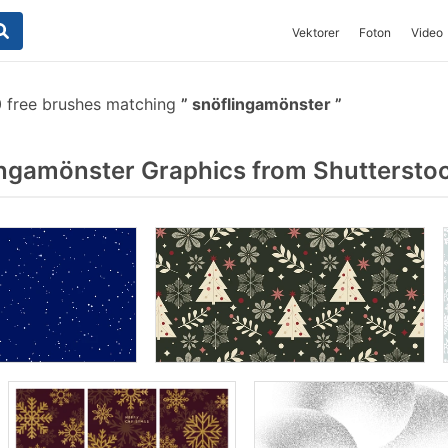
Vektorer
Foton
Video
 free brushes matching
snöflingamönster
ngamönster Graphics from Shuttersto