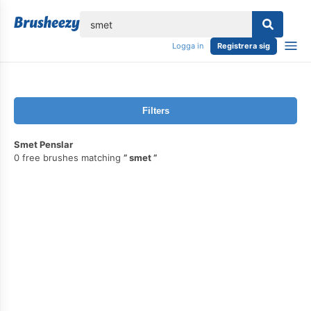
lose
Logga in
Registrera sig
Filters
Smet Penslar
0 free brushes matching
smet