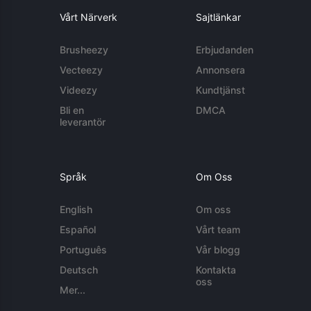
Vårt Närverk
Sajtlänkar
Brusheezy
Erbjudanden
Vecteezy
Annonsera
Videezy
Kundtjänst
Bli en
DMCA
leverantör
Språk
Om Oss
English
Om oss
Español
Vårt team
Português
Vår blogg
Deutsch
Kontakta
oss
Mer...