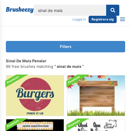
lose
Logga in
Registrera sig
Filters
Sinal De Mais Penslar
96 free brushes matching
sinal de mais