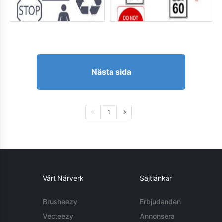
Nästa sida
1
Vårt Närverk
Sajtlänkar
Brusheezy
Erbjudanden
Vecteezy
Annonsera