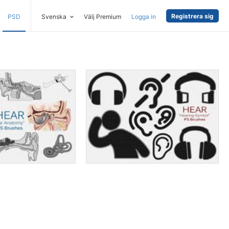
Registrera sig
PSD
Svenska
Välj Premium
Logga in