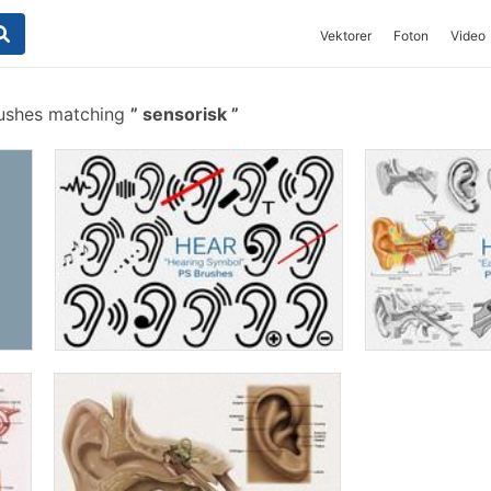
Vektorer
Foton
Video
rushes matching
sensorisk