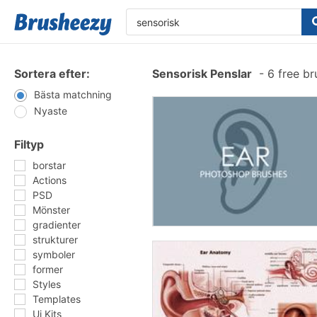
Sortera efter:
Sensorisk Penslar
-
6 free b
Bästa matchning
Nyaste
Filtyp
borstar
Actions
PSD
Mönster
gradienter
strukturer
symboler
former
Styles
Templates
Ui Kits