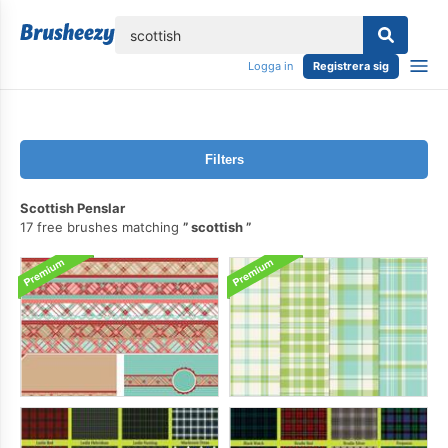
lose
Logga in
Registrera sig
Filters
Scottish Penslar
17 free brushes matching
scottish