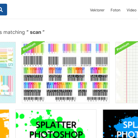
Vektorer
Foton
Video
es matching
scan