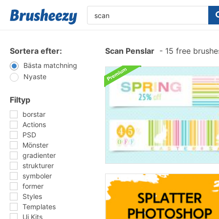
Sortera efter:
Scan Penslar
-
15 free brush
Bästa matchning
Nyaste
Filtyp
borstar
Actions
PSD
Mönster
gradienter
strukturer
symboler
former
Styles
Templates
Ui Kits