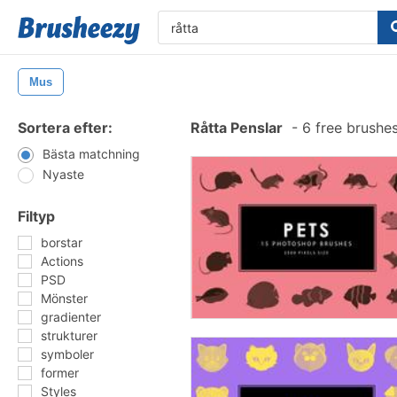
Mus
Sortera efter:
Råtta Penslar
-
6 free brushe
Bästa matchning
Nyaste
Filtyp
borstar
Actions
PSD
Mönster
gradienter
strukturer
symboler
former
Styles