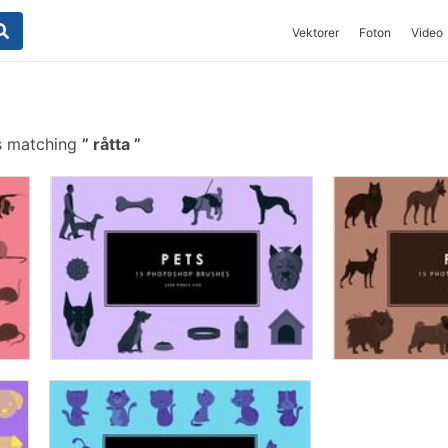
Vektorer
Foton
Video
s matching
råtta