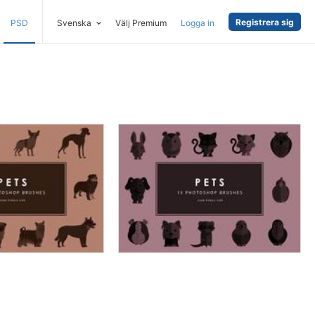
Registrera sig
PSD
Svenska
Välj Premium
Logga in