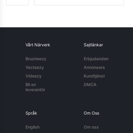
Vårt Närverk
Sajtlänkar
Brusheezy
Erbjudanden
Vecteezy
Annonsera
Videezy
Kundtjänst
Bli en
DMCA
leverantör
Språk
Om Oss
English
Om oss