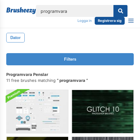
lose
Logga in
Registrera sig
Dator
Filters
Programvara Penslar
11 free brushes matching
programvara