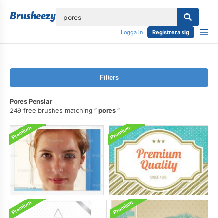
lose
Logga in
Registrera sig
Filters
Pores Penslar
249 free brushes matching
pores