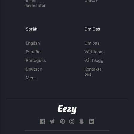
Bli en
DMCA
leverantör
Språk
Om Oss
English
Om oss
Español
Vårt team
Português
Vår blogg
Deutsch
Kontakta
oss
Mer...