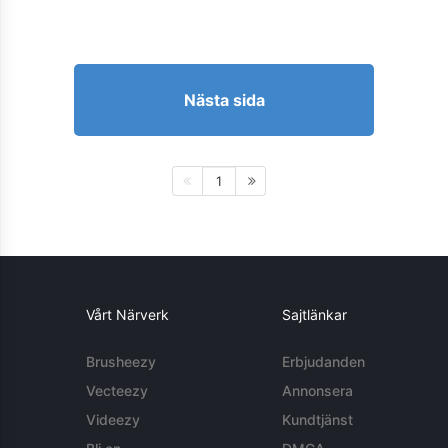
Nästa sida
1
Vårt Närverk
Sajtlänkar
Brusheezy
Erbjudanden
Vecteezy
Annonsera
Videezy
Kundtjänst