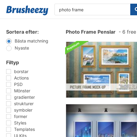
Sortera efter:
Photo Frame Penslar
-
6 free
Bästa matchning
Nyaste
Filtyp
borstar
Actions
PSD
Mönster
gradienter
strukturer
symboler
former
Styles
Templates
Ui Kits