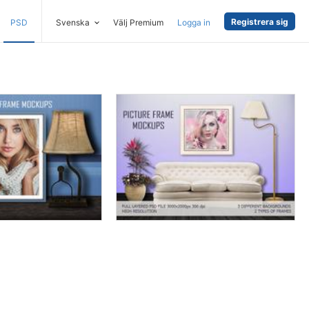
Registrera sig
PSD
Svenska
Välj Premium
Logga in