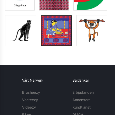
Vårt Närverk
Sajtlänkar
Brusheezy
Erbjudanden
Vecteezy
Annonsera
Videezy
Kundtjänst
Bli en
DMCA