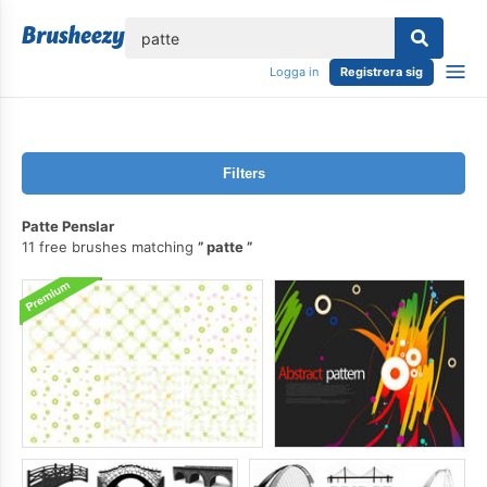
lose
Logga in
Registrera sig
Filters
Patte Penslar
11 free brushes matching
patte