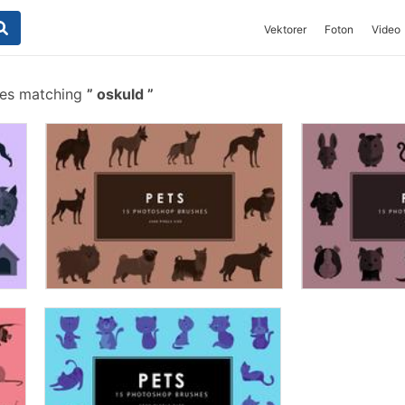
Vektorer
Foton
Video
hes matching
oskuld