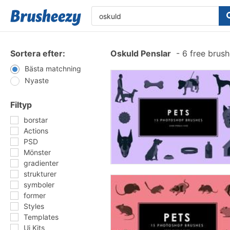
Sortera efter:
Oskuld Penslar
-
6 free brus
Bästa matchning
Nyaste
Filtyp
borstar
Actions
PSD
Mönster
gradienter
strukturer
symboler
former
Styles
Templates
Ui Kits