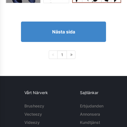
Nästa sida
1
Vårt Närverk
Sajtlänkar
Brusheezy
Erbjudanden
Vecteezy
Annonsera
Videezy
Kundtjänst