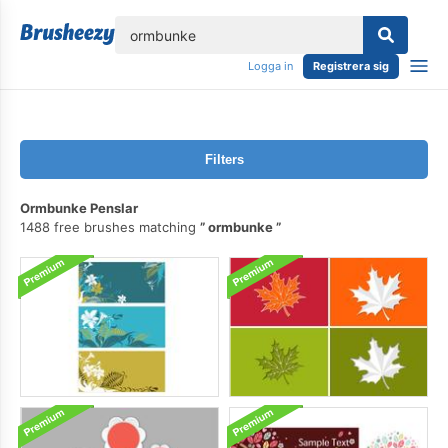
lose
Logga in
Registrera sig
Filters
Ormbunke Penslar
1488 free brushes matching
ormbunke