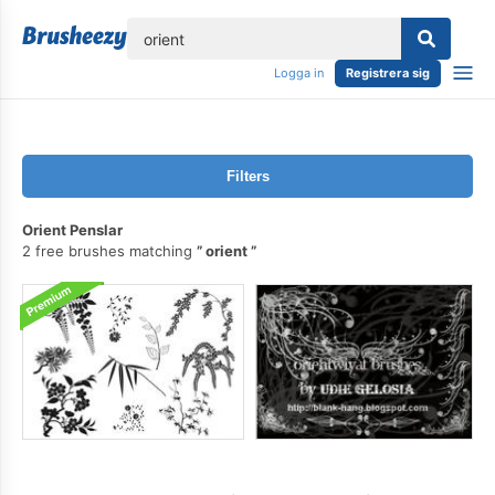
lose
Logga in
Registrera sig
Filters
Orient Penslar
2 free brushes matching
orient