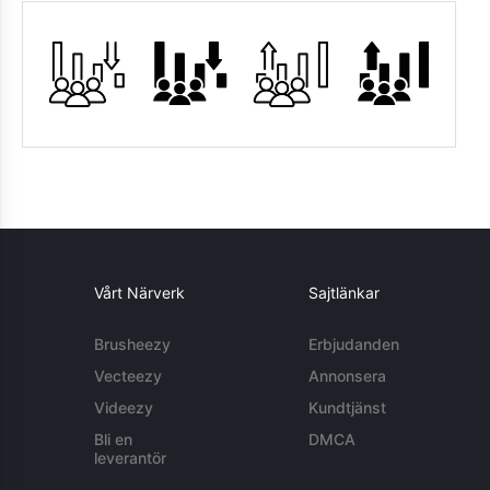
Vårt Närverk
Sajtlänkar
Brusheezy
Erbjudanden
Vecteezy
Annonsera
Videezy
Kundtjänst
Bli en
DMCA
leverantör