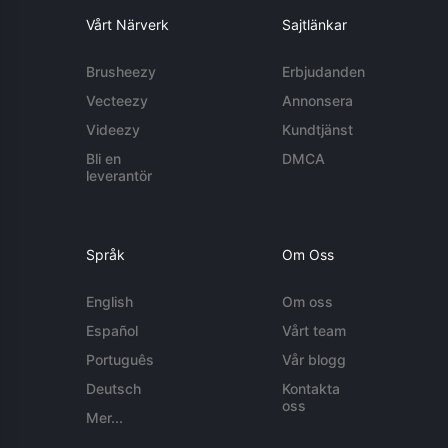
Vårt Närverk
Sajtlänkar
Brusheezy
Erbjudanden
Vecteezy
Annonsera
Videezy
Kundtjänst
Bli en
DMCA
leverantör
Språk
Om Oss
English
Om oss
Español
Vårt team
Português
Vår blogg
Deutsch
Kontakta
oss
Mer...