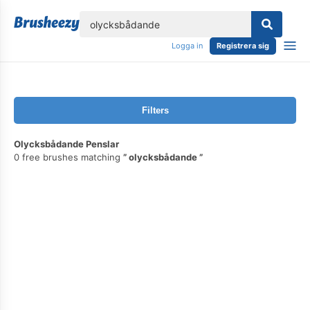
lose
Logga in
Registrera sig
Filters
Olycksbådande Penslar
0 free brushes matching
olycksbådande