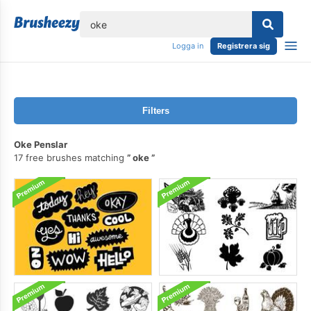
lose
Logga in
Registrera sig
Filters
Oke Penslar
17 free brushes matching
oke