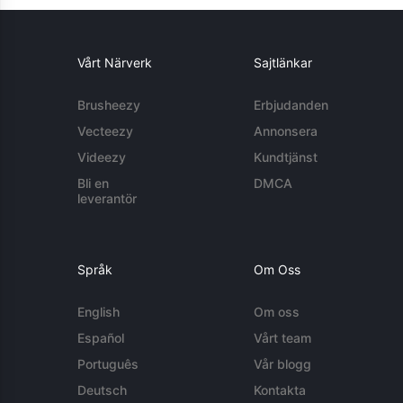
Vårt Närverk
Sajtlänkar
Brusheezy
Erbjudanden
Vecteezy
Annonsera
Videezy
Kundtjänst
Bli en
DMCA
leverantör
Språk
Om Oss
English
Om oss
Español
Vårt team
Português
Vår blogg
Deutsch
Kontakta