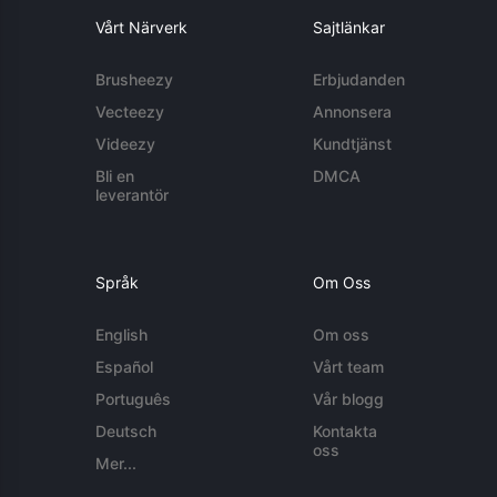
Vårt Närverk
Sajtlänkar
Brusheezy
Erbjudanden
Vecteezy
Annonsera
Videezy
Kundtjänst
Bli en
DMCA
leverantör
Språk
Om Oss
English
Om oss
Español
Vårt team
Português
Vår blogg
Deutsch
Kontakta
oss
Mer...