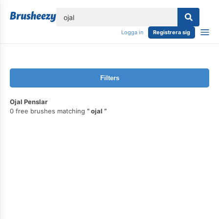
lose
Logga in
Registrera sig
Filters
Ojal Penslar
0 free brushes matching
ojal