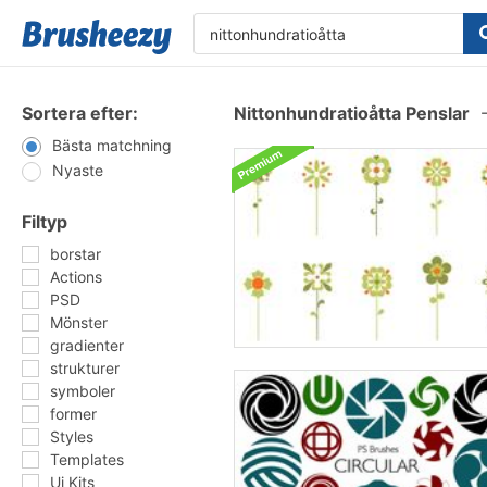
Sortera efter:
Nittonhundratioåtta Penslar
Bästa matchning
Nyaste
Filtyp
borstar
Actions
PSD
Mönster
gradienter
strukturer
symboler
former
Styles
Templates
Ui Kits