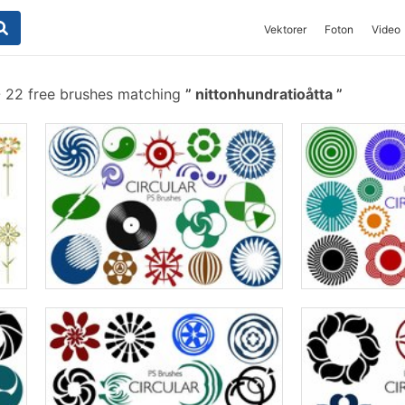
Vektorer
Foton
Video
-
22 free brushes matching
nittonhundratioåtta