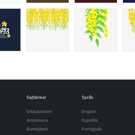
Sajtlänkar
Språk
Erbjudanden
English
Annonsera
Español
Kundtjänst
Português