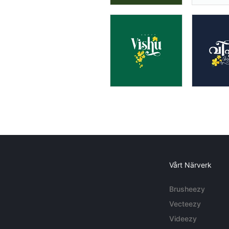
Vårt Närverk
Brusheezy
Vecteezy
Videezy