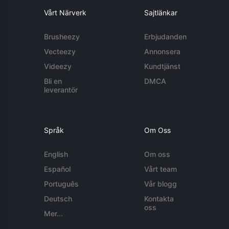
Vårt Närverk
Sajtlänkar
Brusheezy
Erbjudanden
Vecteezy
Annonsera
Videezy
Kundtjänst
Bli en
DMCA
leverantör
Språk
Om Oss
English
Om oss
Español
Vårt team
Português
Vår blogg
Deutsch
Kontakta
oss
Mer...