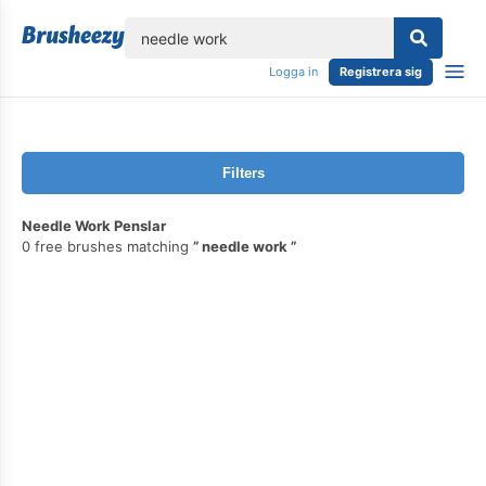
lose
Logga in
Registrera sig
Filters
Needle Work Penslar
0 free brushes matching
needle work