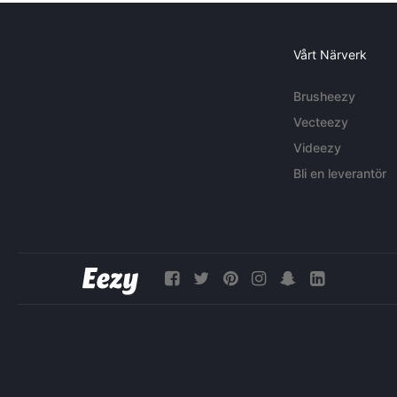
Vårt Närverk
Brusheezy
Vecteezy
Videezy
Bli en leverantör