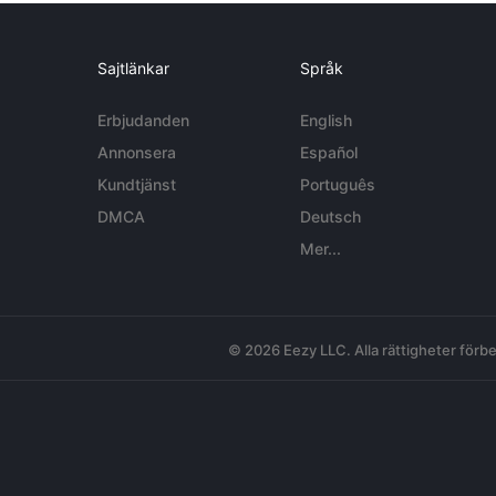
Sajtlänkar
Språk
Erbjudanden
English
Annonsera
Español
Kundtjänst
Português
DMCA
Deutsch
Mer...
© 2026 Eezy LLC. Alla rättigheter förbe