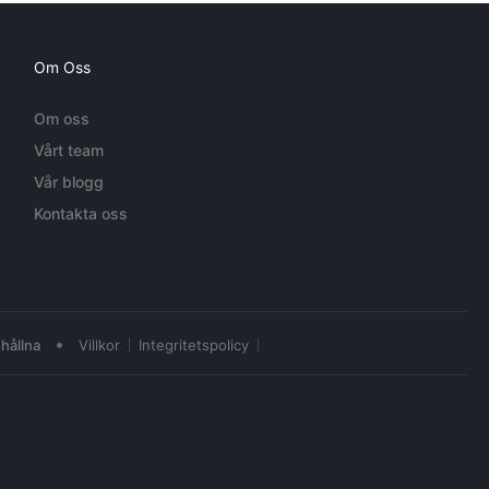
Om Oss
Om oss
Vårt team
Vår blogg
Kontakta oss
•
hållna
Villkor
Integritetspolicy