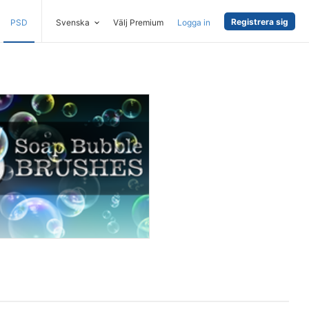
Registrera sig
PSD
Svenska
Välj Premium
Logga in