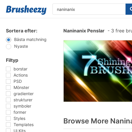
Sortera efter:
Naninanix Penslar
-
3 free br
Bästa matchning
Nyaste
Filtyp
borstar
Actions
PSD
Mönster
gradienter
strukturer
symboler
former
Styles
Browse More Nanina
Templates
Ui Kits