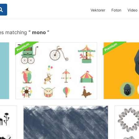
Vektorer
Foton
Video
hes matching
mono