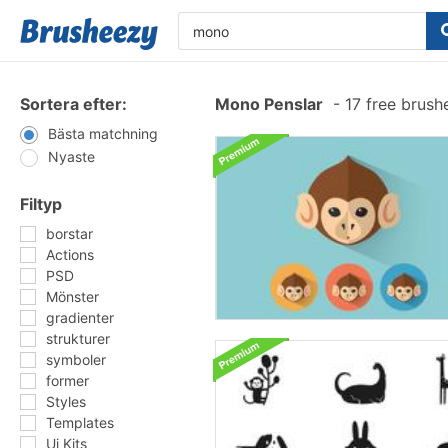
Sortera efter:
Mono Penslar
-
17 free brus
Bästa matchning
Nyaste
Filtyp
borstar
Actions
PSD
Mönster
gradienter
strukturer
symboler
former
Styles
Templates
Ui Kits