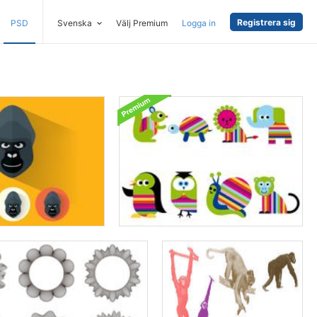
Registrera sig
PSD
Svenska
Välj Premium
Logga in