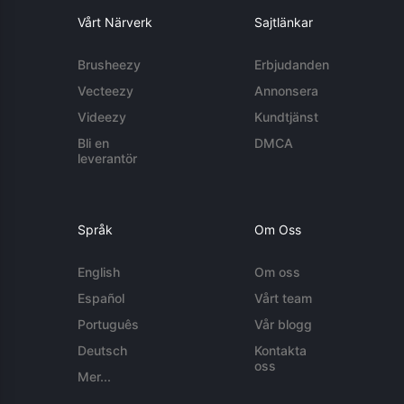
Vårt Närverk
Sajtlänkar
Brusheezy
Erbjudanden
Vecteezy
Annonsera
Videezy
Kundtjänst
Bli en
DMCA
leverantör
Språk
Om Oss
English
Om oss
Español
Vårt team
Português
Vår blogg
Deutsch
Kontakta
oss
Mer...