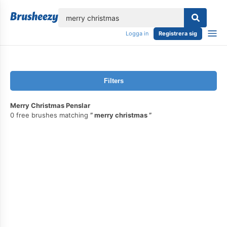
lose
Logga in
Registrera sig
Filters
Merry Christmas Penslar
0 free brushes matching
merry christmas