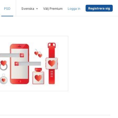
Registrera sig
PSD
Svenska
Välj Premium
Logga in