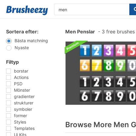
Sortera efter:
Men Penslar
-
3 free brushe
Bästa matchning
Nyaste
Filtyp
borstar
Actions
PSD
Mönster
gradienter
strukturer
symboler
former
Styles
Browse More Men Gr
Templates
Ui Kits