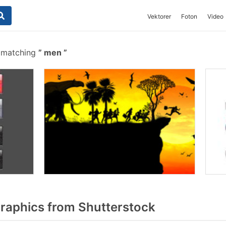
Vektorer
Foton
Video
s matching
men
aphics from Shutterstock