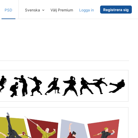
Registrera sig
PSD
Svenska
Välj Premium
Logga in