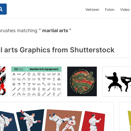
Vektorer
Foton
Video
brushes matching
martial arts
 arts Graphics from Shutterstock