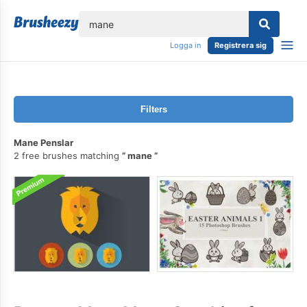
lose
Logga in
Registrera sig
Filters
Mane Penslar
2 free brushes matching
mane