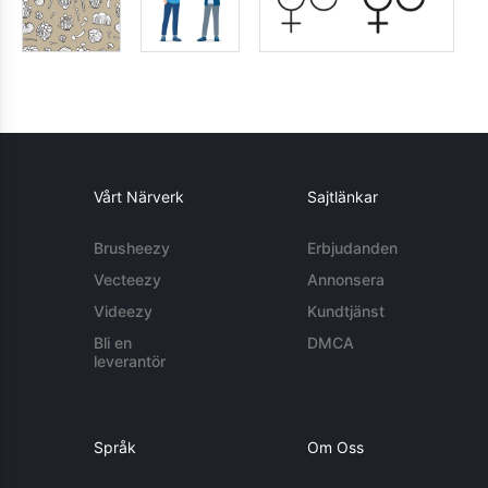
Vårt Närverk
Sajtlänkar
Brusheezy
Erbjudanden
Vecteezy
Annonsera
Videezy
Kundtjänst
Bli en
DMCA
leverantör
Språk
Om Oss