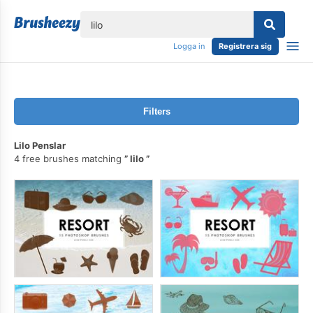
lose
Logga in
Registrera sig
Filters
Lilo Penslar
4 free brushes matching
lilo