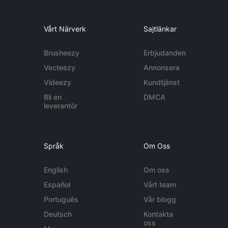
Vårt Närverk
Sajtlänkar
Brusheezy
Erbjudanden
Vecteezy
Annonsera
Videezy
Kundtjänst
Bli en
DMCA
leverantör
Språk
Om Oss
English
Om oss
Español
Vårt team
Português
Vår blogg
Deutsch
Kontakta
oss