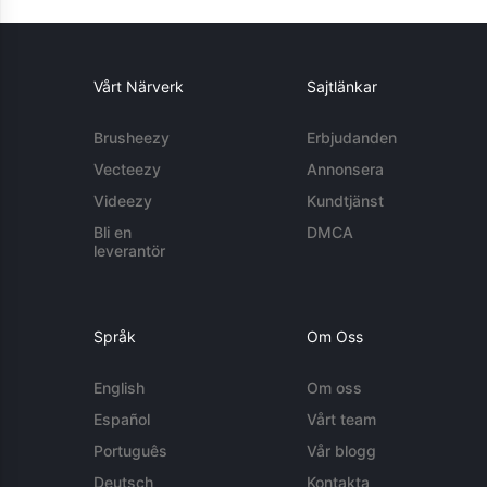
Vårt Närverk
Sajtlänkar
Brusheezy
Erbjudanden
Vecteezy
Annonsera
Videezy
Kundtjänst
Bli en
DMCA
leverantör
Språk
Om Oss
English
Om oss
Español
Vårt team
Português
Vår blogg
Deutsch
Kontakta