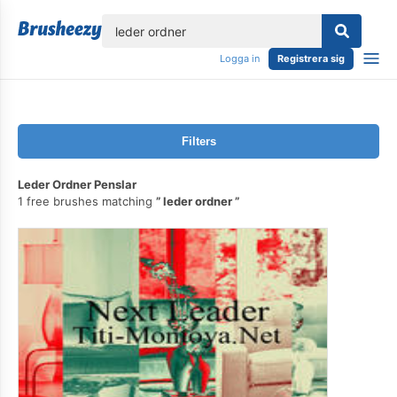
lose
Logga in
Registrera sig
Filters
Leder Ordner Penslar
1 free brushes matching
leder ordner