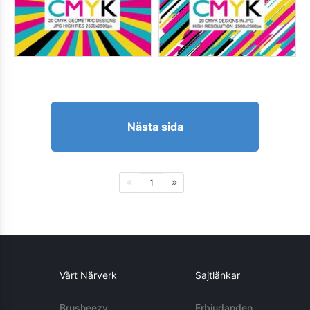
Nästa sida
1
Vårt Närverk
Sajtlänkar
Brusheezy
Erbjudanden