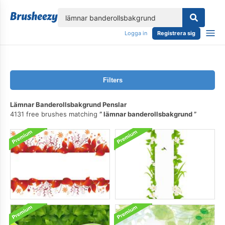
lose
Logga in
Registrera sig
Filters
Lämnar Banderollsbakgrund Penslar
4131 free brushes matching
lämnar banderollsbakgrund