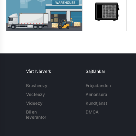
Vårt Närverk
Sajtlänkar
Brusheezy
Erbjudanden
Vecteezy
Annonsera
Videezy
Kundtjänst
Bli en
DMCA
leverantör