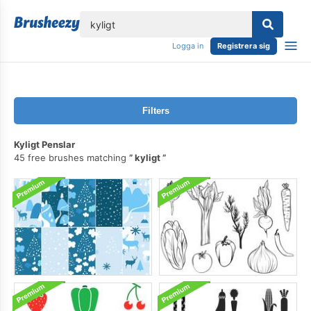
lose
Logga in
Registrera sig
Filters
Kyligt Penslar
45 free brushes matching
kyligt