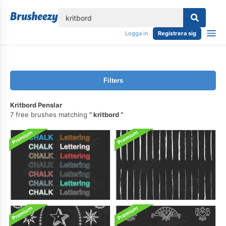
lose
Logga in
Registrera sig
Filters
Kritbord Penslar
7 free brushes matching
kritbord