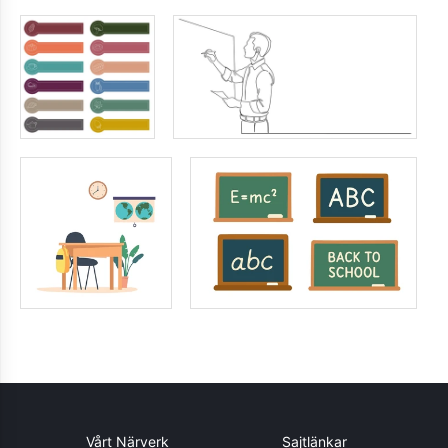
Vårt Närverk
Sajtlänkar