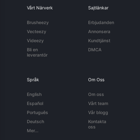
Vårt Närverk
Sajtlänkar
Brusheezy
Erbjudanden
Vecteezy
Annonsera
Videezy
Kundtjänst
Bli en
DMCA
leverantör
Språk
Om Oss
English
Om oss
Español
Vårt team
Português
Vår blogg
Deutsch
Kontakta
oss
Mer...