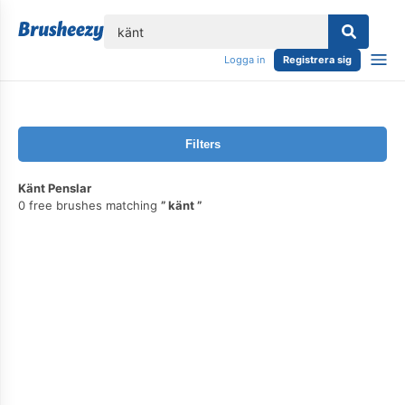
lose
Logga in
Registrera sig
Filters
Känt Penslar
0 free brushes matching
känt