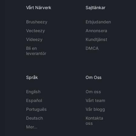
Vårt Närverk
Sajtlänkar
Brusheezy
Erbjudanden
Vecteezy
Annonsera
Videezy
Kundtjänst
Bli en
DMCA
leverantör
Språk
Om Oss
English
Om oss
Español
Vårt team
Português
Vår blogg
Deutsch
Kontakta
oss
Mer...