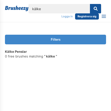
lose
Logga in
Registrera sig
Filters
Kälke Penslar
0 free brushes matching
kälke