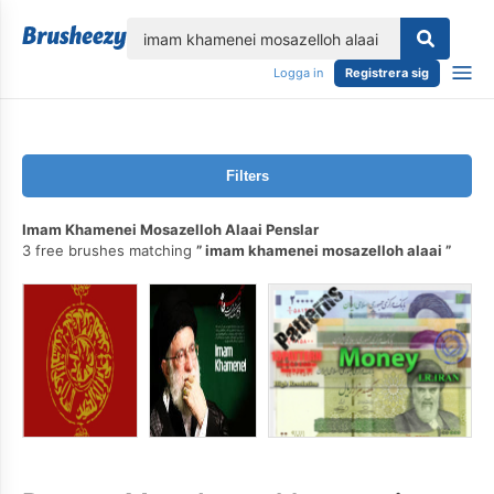
lose
Logga in
Registrera sig
Filters
Imam Khamenei Mosazelloh Alaai Penslar
3 free brushes matching
imam khamenei mosazelloh alaai