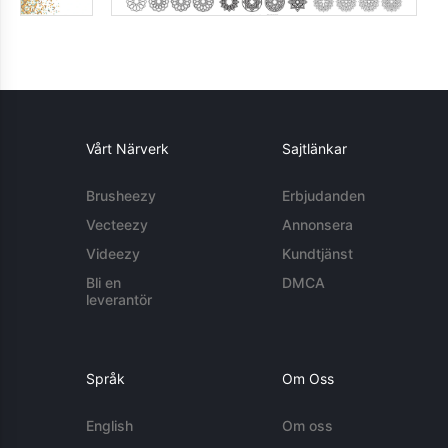
Vårt Närverk
Sajtlänkar
Brusheezy
Erbjudanden
Vecteezy
Annonsera
Videezy
Kundtjänst
Bli en
DMCA
leverantör
Språk
Om Oss
English
Om oss