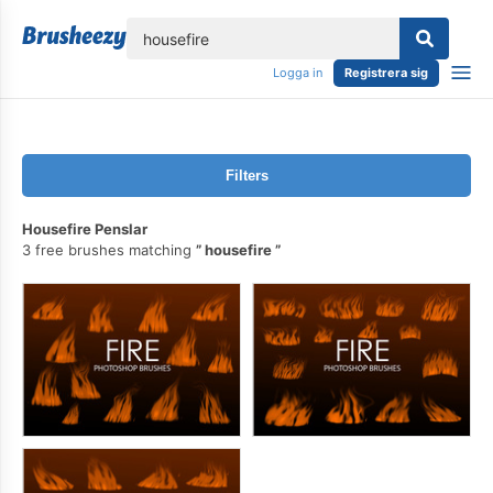
lose
Logga in
Registrera sig
Filters
Housefire Penslar
3 free brushes matching
housefire