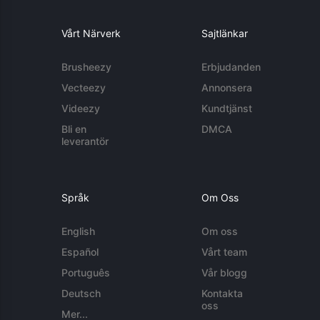
Vårt Närverk
Sajtlänkar
Brusheezy
Erbjudanden
Vecteezy
Annonsera
Videezy
Kundtjänst
Bli en
DMCA
leverantör
Språk
Om Oss
English
Om oss
Español
Vårt team
Português
Vår blogg
Deutsch
Kontakta
oss
Mer...