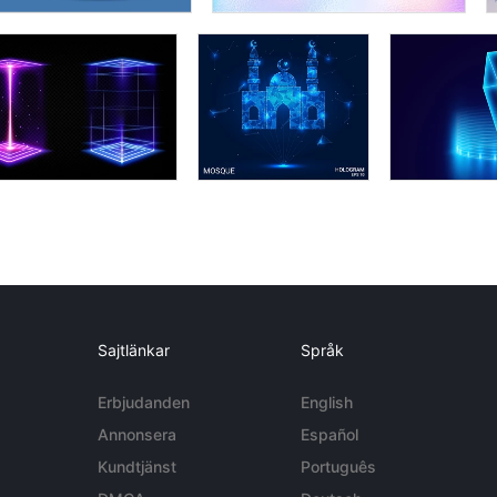
Sajtlänkar
Språk
Erbjudanden
English
Annonsera
Español
Kundtjänst
Português