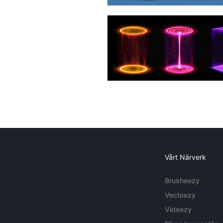
Vårt Närverk
Brusheezy
Vecteezy
Videezy