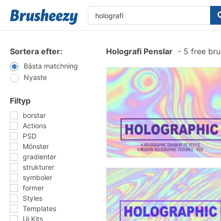
Sortera efter:
Holografi Penslar
-
5 free br
Bästa matchning
Nyaste
Filtyp
borstar
Actions
PSD
Mönster
gradienter
strukturer
symboler
former
Styles
Templates
Ui Kits