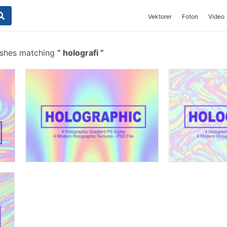
Vektorer
Foton
Video
ushes matching
holografi