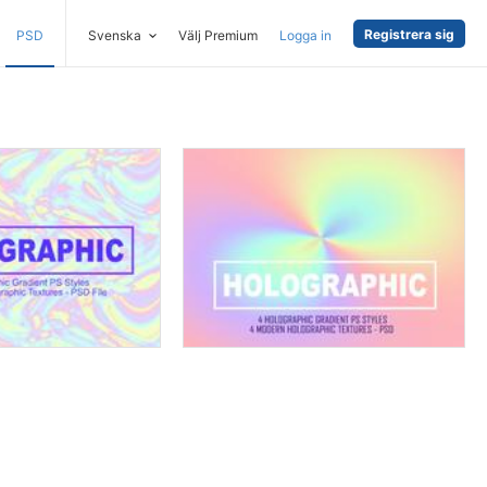
Registrera sig
PSD
Svenska
Välj Premium
Logga in