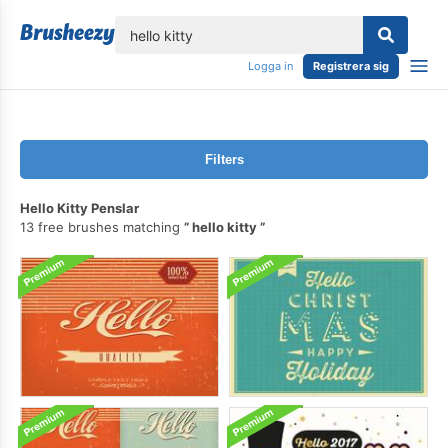
lose
Logga in
Registrera sig
Filters
Hello Kitty Penslar
13 free brushes matching
hello kitty