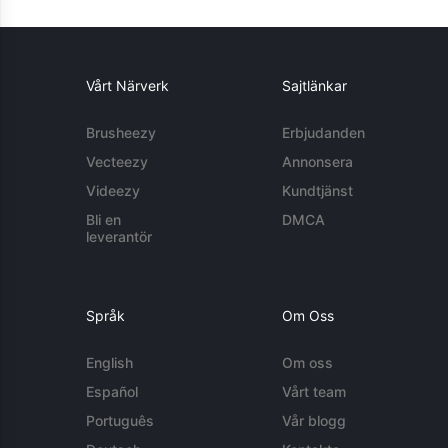
Vårt Närverk
Sajtlänkar
Brusheezy
Erbjudanden
Vecteezy
Annonsera
Videezy
Kundtjänst
Bli en
DMCA
leverantör
Språk
Om Oss
English
Om oss
Español
Vårt team
Português
Vår blogg