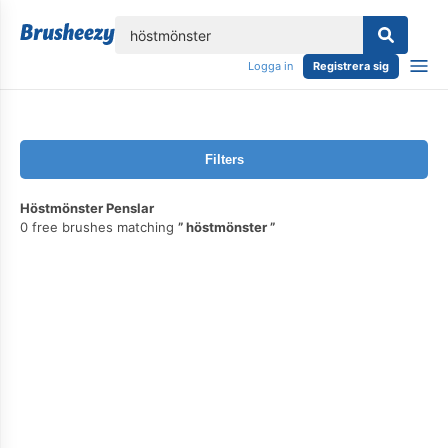
lose
Logga in
Registrera sig
Filters
Höstmönster Penslar
0 free brushes matching
höstmönster