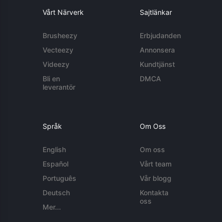
Vårt Närverk
Sajtlänkar
Brusheezy
Erbjudanden
Vecteezy
Annonsera
Videezy
Kundtjänst
Bli en
DMCA
leverantör
Språk
Om Oss
English
Om oss
Español
Vårt team
Português
Vår blogg
Deutsch
Kontakta
oss
Mer...