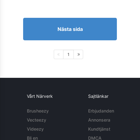
Nästa sida
1
Vårt Närverk
Sajtlänkar
Brusheezy
Erbjudanden
Vecteezy
Annonsera
Videezy
Kundtjänst
Bli en
DMCA