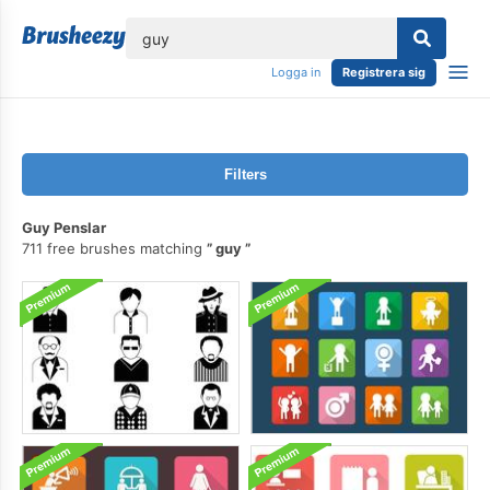
lose
Logga in
Registrera sig
Filters
Guy Penslar
711 free brushes matching
guy