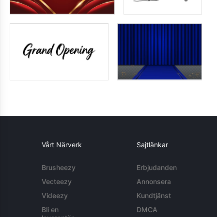
Vårt Närverk
Sajtlänkar
Brusheezy
Erbjudanden
Vecteezy
Annonsera
Videezy
Kundtjänst
Bli en
DMCA