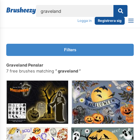
lose
Logga in
Registrera sig
Filters
Graveland Penslar
7 free brushes matching
graveland