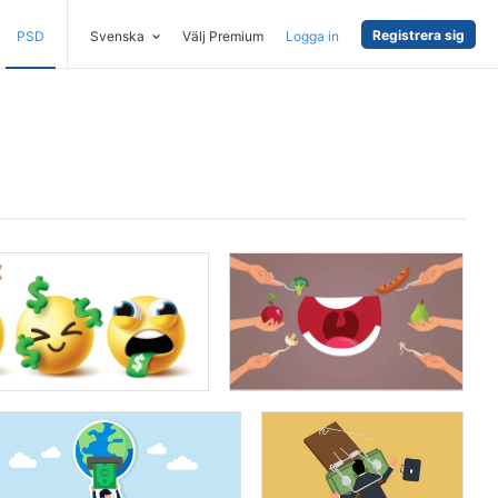
Registrera sig
PSD
Svenska
Välj Premium
Logga in