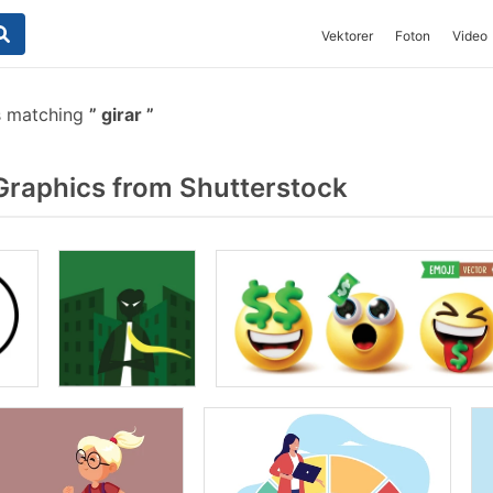
Vektorer
Foton
Video
s matching
girar
Graphics from Shutterstock