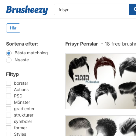
Hår
Sortera efter:
Frisyr Penslar
-
18 free brus
Bästa matchning
Nyaste
Filtyp
borstar
Actions
PSD
Mönster
gradienter
strukturer
symboler
former
Styles