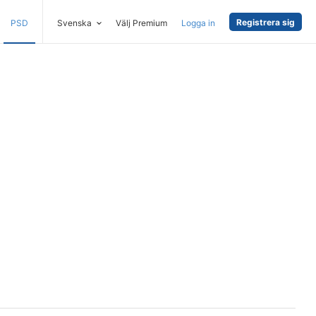
Registrera sig
PSD
Svenska
Välj Premium
Logga in