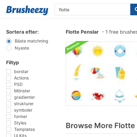
Sortera efter:
Flotte Penslar
-
1 free brushe
Bästa matchning
Nyaste
Filtyp
borstar
Actions
PSD
Mönster
gradienter
strukturer
symboler
former
Styles
Browse More Flotte
Templates
Ui Kits