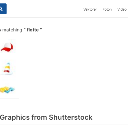
Vektorer
Foton
Video
s matching
flotte
 Graphics from Shutterstock