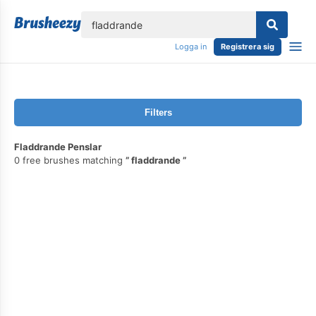
lose
Logga in
Registrera sig
Filters
Fladdrande Penslar
0 free brushes matching
fladdrande