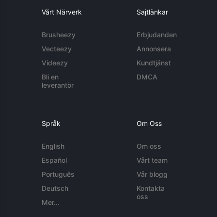
Vårt Närverk
Sajtlänkar
Brusheezy
Erbjudanden
Vecteezy
Annonsera
Videezy
Kundtjänst
Bli en
DMCA
leverantör
Språk
Om Oss
English
Om oss
Español
Vårt team
Português
Vår blogg
Deutsch
Kontakta
oss
Mer...