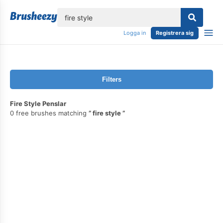
lose
Logga in
Registrera sig
Filters
Fire Style Penslar
0 free brushes matching
fire style