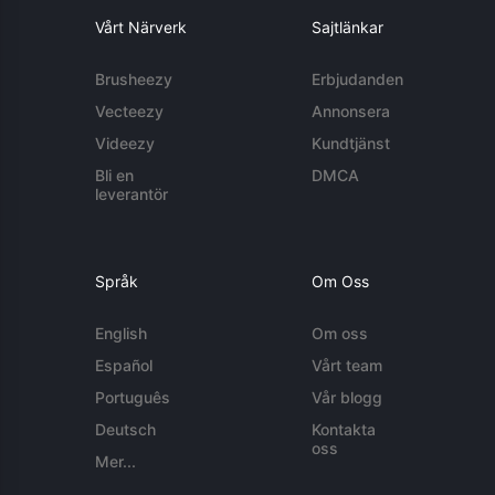
Vårt Närverk
Sajtlänkar
Brusheezy
Erbjudanden
Vecteezy
Annonsera
Videezy
Kundtjänst
Bli en
DMCA
leverantör
Språk
Om Oss
English
Om oss
Español
Vårt team
Português
Vår blogg
Deutsch
Kontakta
oss
Mer...