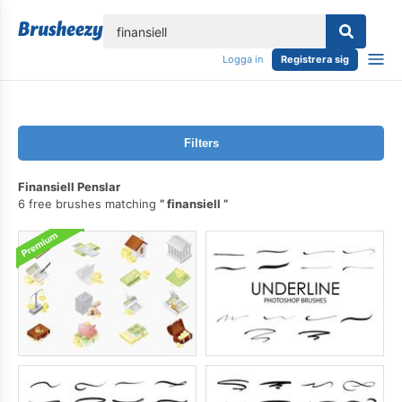
lose
Logga in
Registrera sig
Filters
Finansiell Penslar
6 free brushes matching
finansiell