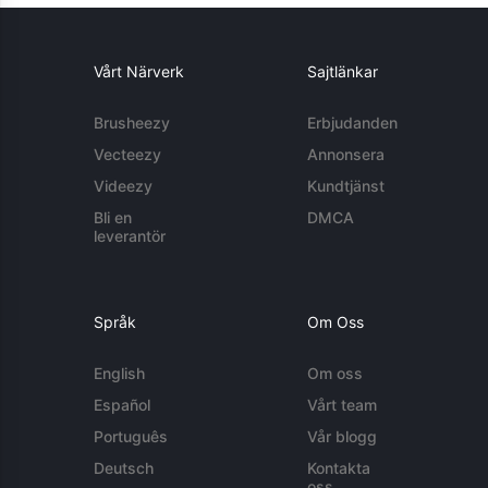
Vårt Närverk
Sajtlänkar
Brusheezy
Erbjudanden
Vecteezy
Annonsera
Videezy
Kundtjänst
Bli en
DMCA
leverantör
Språk
Om Oss
English
Om oss
Español
Vårt team
Português
Vår blogg
Deutsch
Kontakta
oss