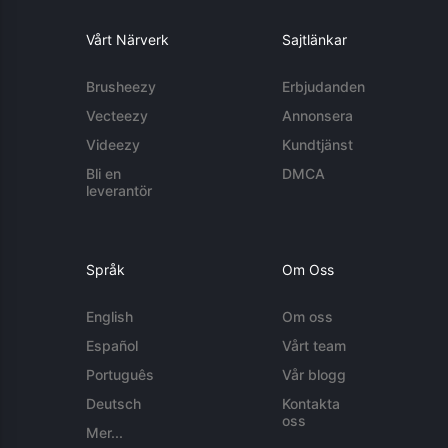
Vårt Närverk
Sajtlänkar
Brusheezy
Erbjudanden
Vecteezy
Annonsera
Videezy
Kundtjänst
Bli en
DMCA
leverantör
Språk
Om Oss
English
Om oss
Español
Vårt team
Português
Vår blogg
Deutsch
Kontakta
oss
Mer...