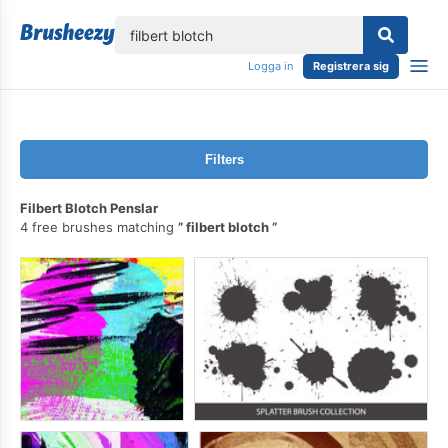
lose
Logga in
Registrera sig
Filters
Filbert Blotch Penslar
4 free brushes matching
filbert blotch