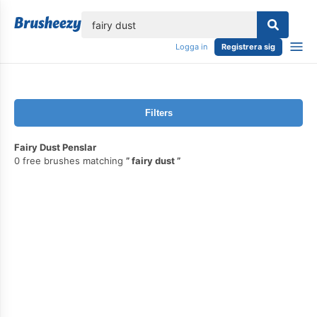
lose
Logga in
Registrera sig
Filters
Fairy Dust Penslar
0 free brushes matching
fairy dust