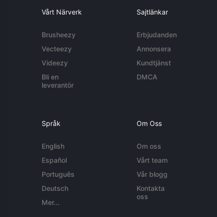
Vårt Närverk
Sajtlänkar
Brusheezy
Erbjudanden
Vecteezy
Annonsera
Videezy
Kundtjänst
Bli en
DMCA
leverantör
Språk
Om Oss
English
Om oss
Español
Vårt team
Português
Vår blogg
Deutsch
Kontakta
oss
Mer...