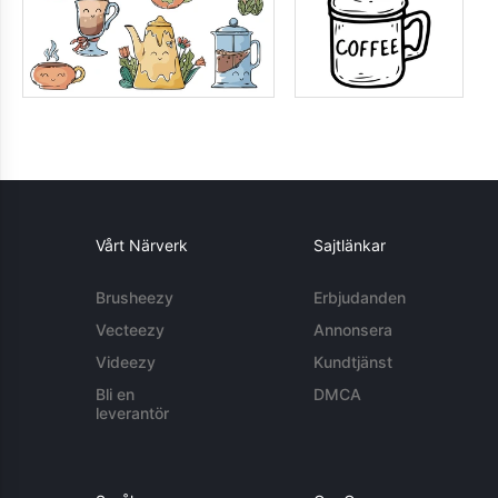
Vårt Närverk
Sajtlänkar
Brusheezy
Erbjudanden
Vecteezy
Annonsera
Videezy
Kundtjänst
Bli en
DMCA
leverantör