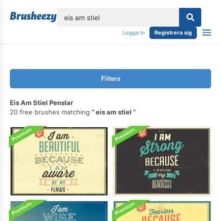
lose
Logga in
Registrera sig
Filters
Eis Am Stiel Penslar
20 free brushes matching
eis am stiel