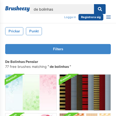
lose
Logga in
Registrera sig
Prickar
Punkt
Filters
De Bolinhas Penslar
77 free brushes matching
de bolinhas