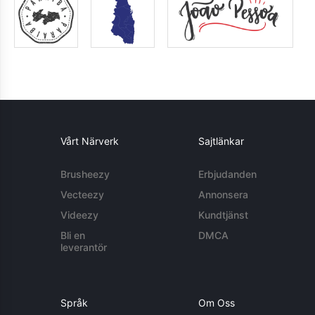
Vårt Närverk
Sajtlänkar
Brusheezy
Erbjudanden
Vecteezy
Annonsera
Videezy
Kundtjänst
Bli en
DMCA
leverantör
Språk
Om Oss