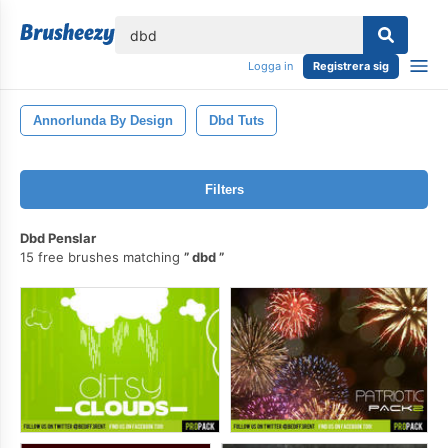
lose
Logga in
Registrera sig
Annorlunda By Design
Dbd Tuts
Filters
Dbd Penslar
15 free brushes matching
dbd